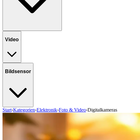
Video
Bildsensor
Start
›
Kategorien
›
Elektronik
›
Foto & Video
›
Digitalkameras