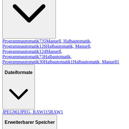
Programmautomatik
735
Manuell, Halbautomatik,
Programmautomatik
126
Halbautomatik, Manuell,
Programmautomatik
124
Manuell,
Programmautomatik
73
Halbautomatik,
Programmautomatik
30
Halbautomatik
1
Halbautomatik, Manuell
1
Dateiformate
JPEG
961
JPEG, RAW
115
RAW
1
Erweiterbarer Speicher