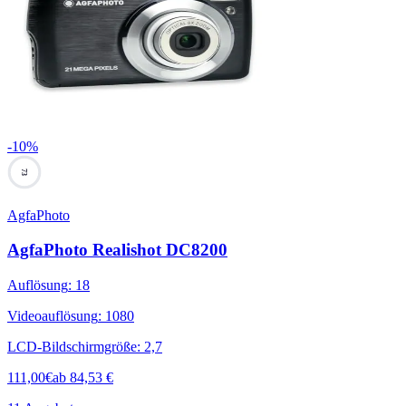
-
10
%
73
AgfaPhoto
AgfaPhoto Realishot DC8200
Auflösung
:
18
Videoauflösung
:
1080
LCD-Bildschirmgröße
:
2,7
111,00
€
ab
84,53
€