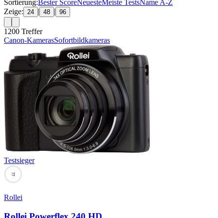
Sortierung:
Bester Score
Neueste
Meiste Tests
Name A-Z
Zeige:
|
|
24
48
96
1200
Treffer
Canon-Kameras
Sofortbildkameras
Testsieger
77
Rollei
Rollei Powerflex 240 HD