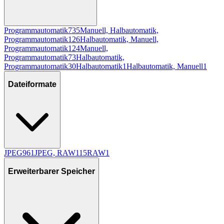
Programmautomatik
735
Manuell, Halbautomatik,
Programmautomatik
126
Halbautomatik, Manuell,
Programmautomatik
124
Manuell,
Programmautomatik
73
Halbautomatik,
Programmautomatik
30
Halbautomatik
1
Halbautomatik, Manuell
1
Dateiformate
JPEG
961
JPEG, RAW
115
RAW
1
Erweiterbarer Speicher