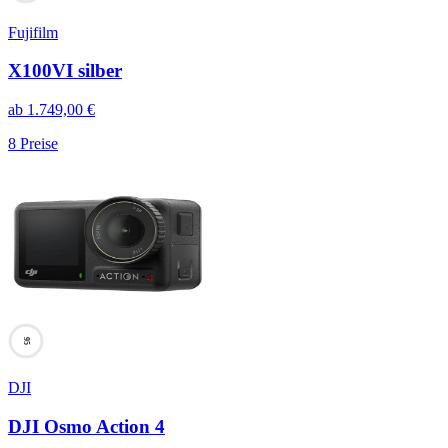
Fujifilm
X100VI silber
ab
1.749,00
€
8
Preise
95
DJI
DJI Osmo Action 4