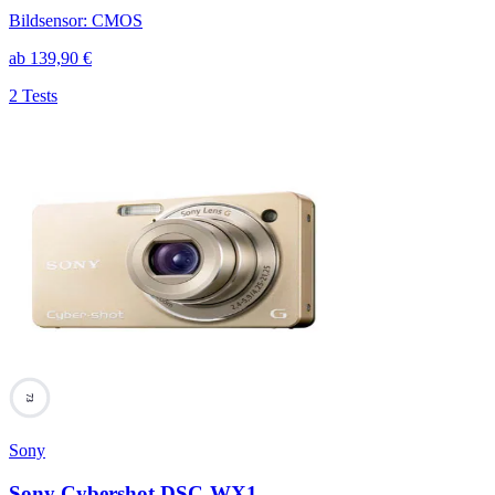
Bildsensor
:
CMOS
ab
139,90
€
2 Tests
73
Sony
Sony Cybershot DSC-WX1