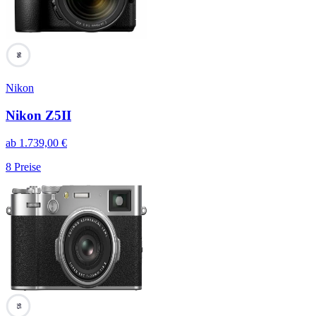
96
Nikon
Nikon Z5II
ab
1.739,00
€
8
Preise
95