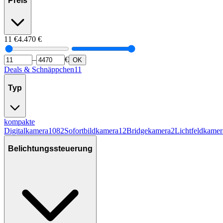
Preis
11
€
4.470
€
–
€
OK
Deals & Schnäppchen
11
Typ
kompakte
Digitalkamera
1082
Sofortbildkamera
12
Bridgekamera
2
Lichtfeldkamer
Belichtungssteuerung