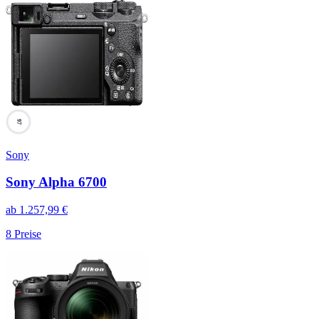
97
Sony
Sony Alpha 6700
ab
1.257,99
€
8
Preise