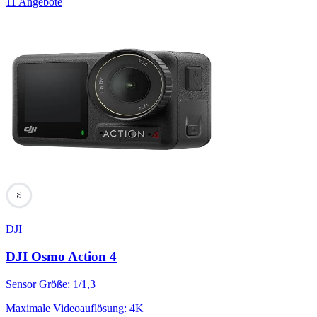
11 Angebote
72
DJI
DJI Osmo Action 4
Sensor Größe
:
1/1,3
Maximale Videoauflösung
:
4K