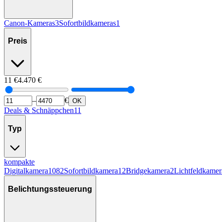
Canon-Kameras
3
Sofortbildkameras
1
Preis
11
€
4.470
€
–
€
OK
Deals & Schnäppchen
11
Typ
kompakte
Digitalkamera
1082
Sofortbildkamera
12
Bridgekamera
2
Lichtfeldkamer
Belichtungssteuerung