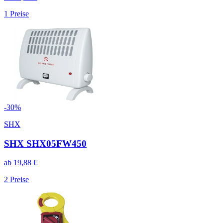
1
Preise
-
30
%
SHX
SHX SHX05FW450
ab
19,88
€
2
Preise