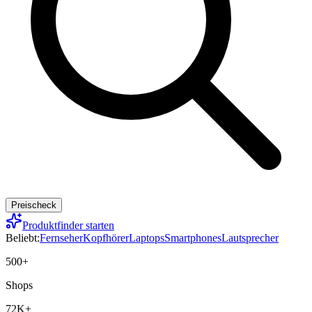
Preischeck
Produktfinder starten
Beliebt:
Fernseher
Kopfhörer
Laptops
Smartphones
Lautsprecher
500+
Shops
72K+