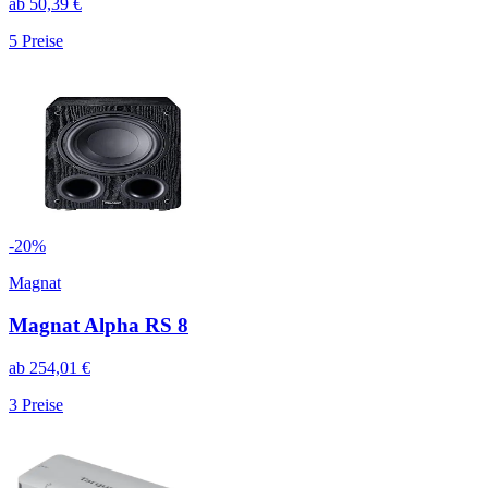
ab
50,39
€
5
Preise
-
20
%
Magnat
Magnat Alpha RS 8
ab
254,01
€
3
Preise