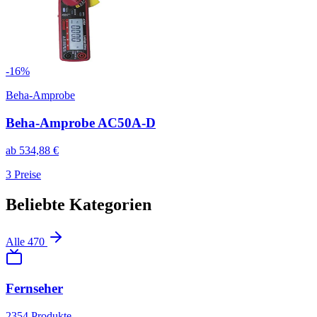
-
16
%
Beha-Amprobe
Beha-Amprobe AC50A-D
ab
534,88
€
3
Preise
Beliebte Kategorien
Alle
470
Fernseher
2354
Produkte