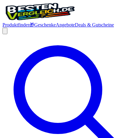
Produktfinder
🎁
Geschenke
Angebote
Deals & Gutscheine