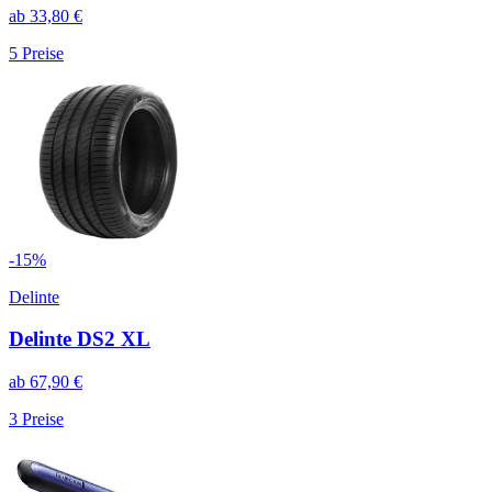
ab
33,80
€
5
Preise
-
15
%
Delinte
Delinte DS2 XL
ab
67,90
€
3
Preise