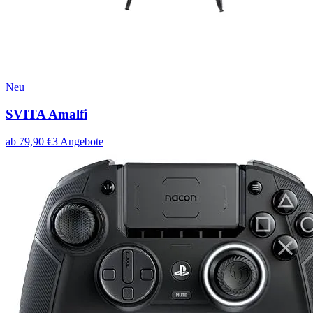
Neu
SVITA Amalfi
ab
79,90
€
3
Angebote