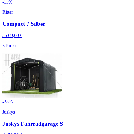
-
11
%
Ritter
Compact 7 Silber
ab
69,60
€
3
Preise
-
28
%
Juskys
Juskys Fahrradgarage S