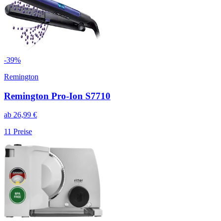
-
39
%
Remington
Remington Pro-Ion S7710
ab
26,99
€
11
Preise