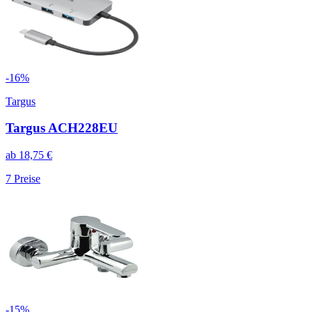
-
16
%
Targus
Targus ACH228EU
ab
18,75
€
7
Preise
-
15
%