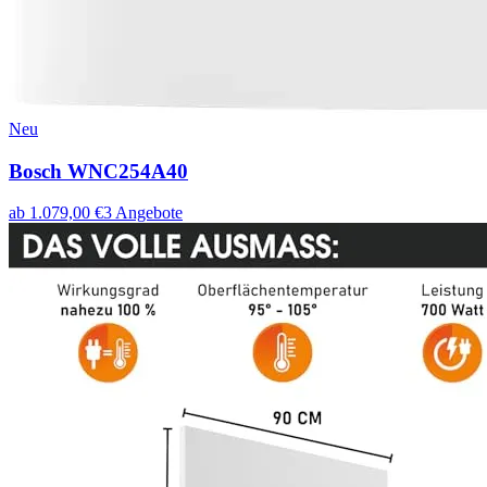
Neu
Bosch WNC254A40
ab
1.079,00
€
3
Angebote