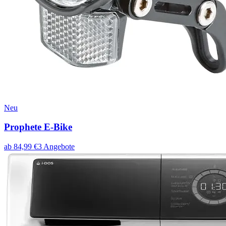
Neu
Prophete E-Bike
ab
84,99
€
3
Angebote