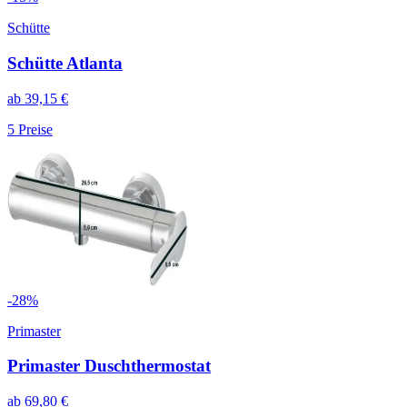
Schütte
Schütte Atlanta
ab
39,15
€
5
Preise
-
28
%
Primaster
Primaster Duschthermostat
ab
69,80
€