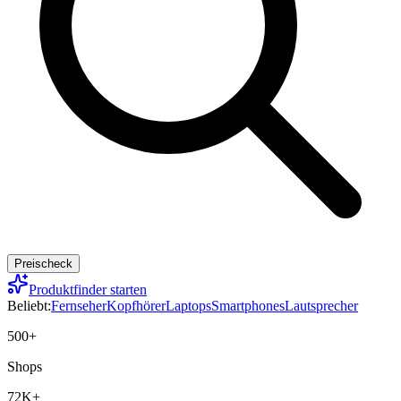
Preischeck
Produktfinder starten
Beliebt:
Fernseher
Kopfhörer
Laptops
Smartphones
Lautsprecher
500+
Shops
72K+