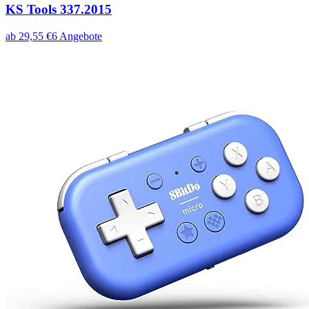
KS Tools 337.2015
ab
29,55
€
6
Angebote