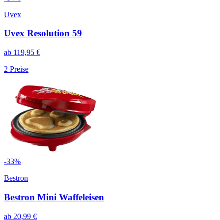
Uvex
Uvex Resolution 59
ab
119,95
€
2
Preise
-
33
%
Bestron
Bestron Mini Waffeleisen
ab
20,99
€