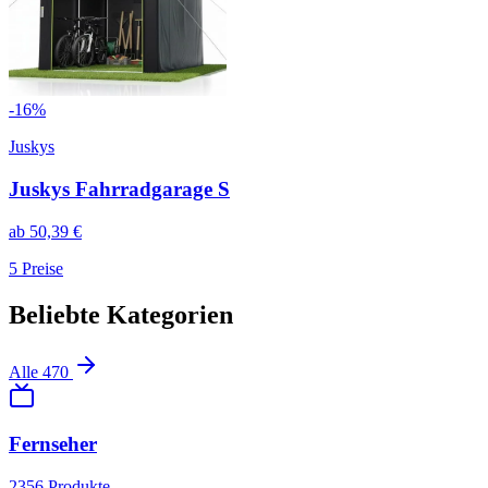
-
16
%
Juskys
Juskys Fahrradgarage S
ab
50,39
€
5
Preise
Beliebte Kategorien
Alle
470
Fernseher
2356
Produkte