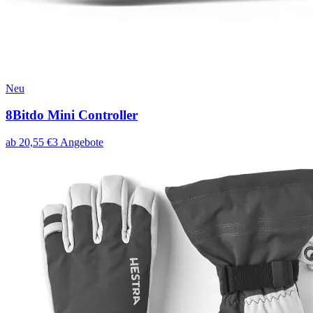
Neu
8Bitdo Mini Controller
ab
20,55
€
3
Angebote