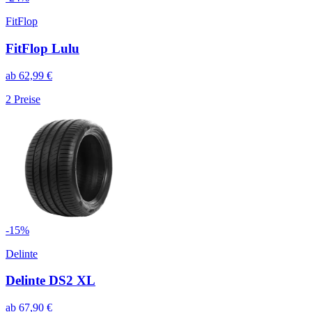
FitFlop
FitFlop Lulu
ab
62,99
€
2
Preise
-
15
%
Delinte
Delinte DS2 XL
ab
67,90
€