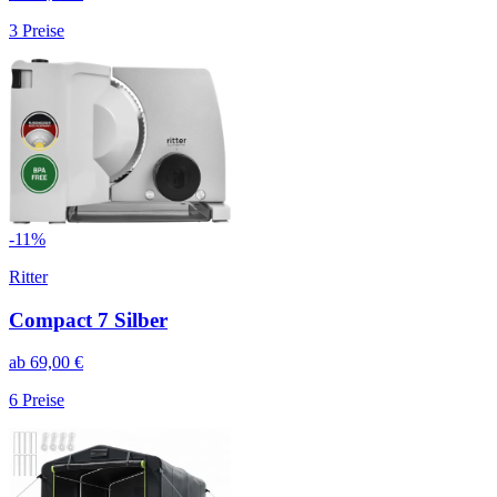
3
Preise
-
11
%
Ritter
Compact 7 Silber
ab
69,00
€
6
Preise