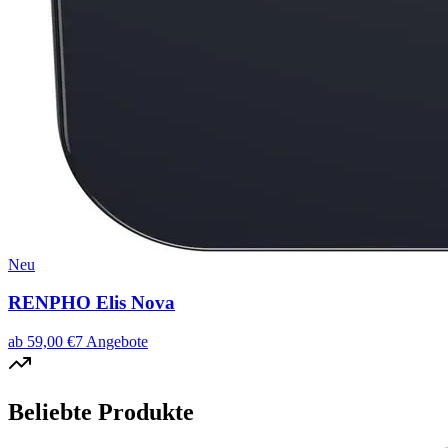
Neu
RENPHO Elis Nova
ab
59,00
€
7
Angebote
Beliebte Produkte