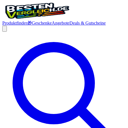
Produktfinder
🎁
Geschenke
Angebote
Deals & Gutscheine