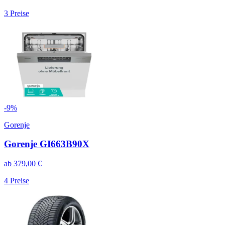
3
Preise
-
9
%
Gorenje
Gorenje GI663B90X
ab
379,00
€
4
Preise