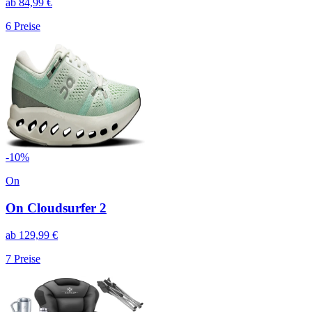
ab
84,99
€
6
Preise
-
10
%
On
On Cloudsurfer 2
ab
129,99
€
7
Preise