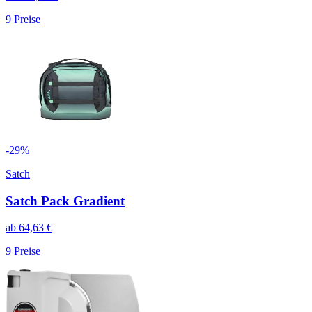
9
Preise
-
29
%
Satch
Satch Pack Gradient
ab
64,63
€
9
Preise