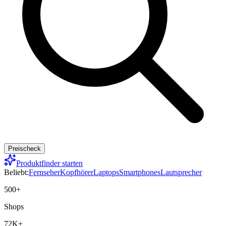
Preischeck
Produktfinder starten
Beliebt:
Fernseher
Kopfhörer
Laptops
Smartphones
Lautsprecher
500+
Shops
72K+