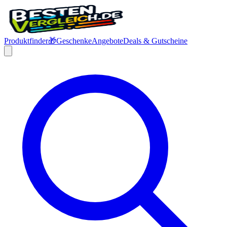
Produktfinder
🎁
Geschenke
Angebote
Deals & Gutscheine