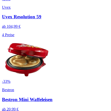
Uvex
Uvex Resolution 59
ab
104,99
€
4
Preise
-
33
%
Bestron
Bestron Mini Waffeleisen
ab
20,99
€