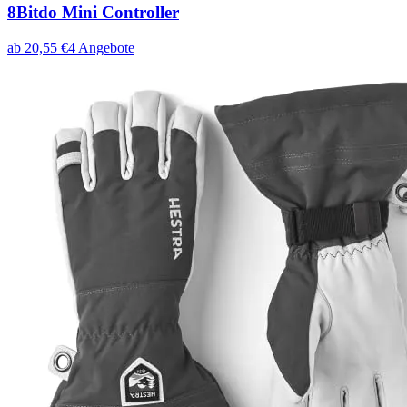
8Bitdo Mini Controller
ab
20,55
€
4
Angebote