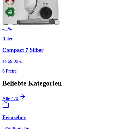
-
11
%
Ritter
Compact 7 Silber
ab
69,00
€
6
Preise
Beliebte Kategorien
Alle
470
Fernseher
2356
Produkte