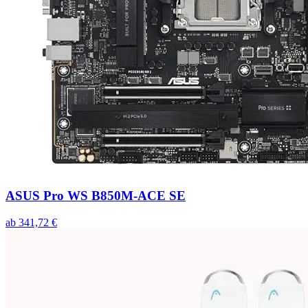
ASUS Pro WS B850M-ACE SE
ab
341,72
€