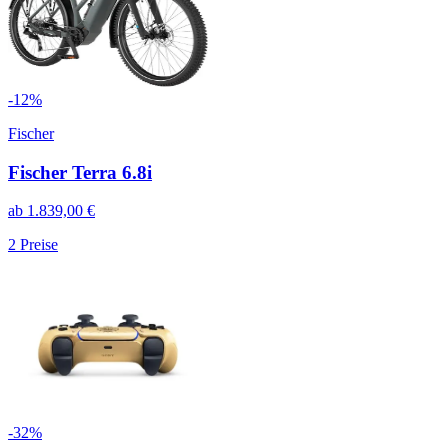
-
12
%
Fischer
Fischer Terra 6.8i
ab
1.839,00
€
2
Preise
-
32
%