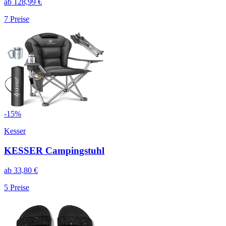
ab
128,99
€
7
Preise
-
15
%
Kesser
KESSER Campingstuhl
ab
33,80
€
5
Preise