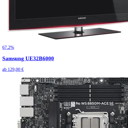
67.2%
Samsung UE32B6000
ab
129,00
€