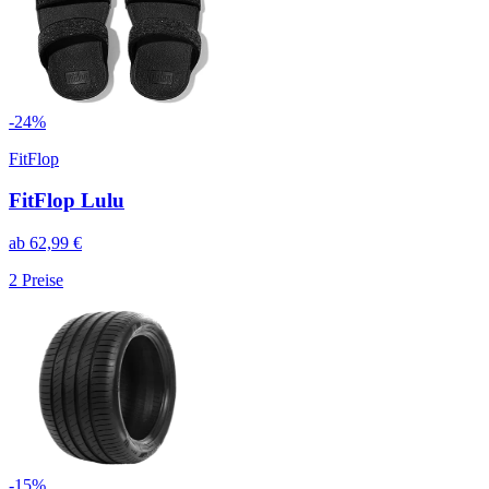
-
24
%
FitFlop
FitFlop Lulu
ab
62,99
€
2
Preise
-
15
%