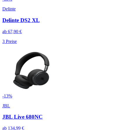
Delinte
Delinte DS2 XL
ab
67,90
€
3
Preise
-
13
%
JBL
JBL Live 680NC
ab
134,99
€