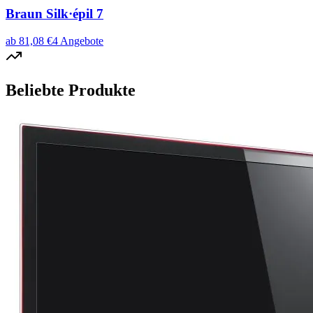
Braun Silk·épil 7
ab
81,08
€
4
Angebote
Beliebte Produkte