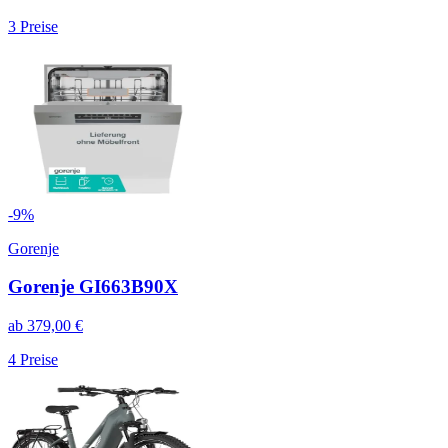
3
Preise
-
9
%
Gorenje
Gorenje GI663B90X
ab
379,00
€
4
Preise