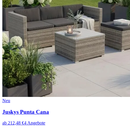
Neu
Juskys Punta Cana
ab
212,48
€
4
Angebote