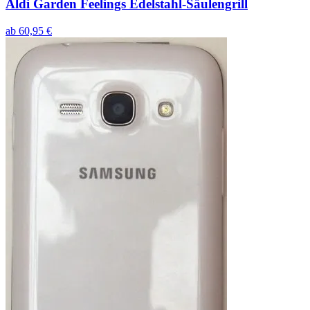
Aldi Garden Feelings Edelstahl-Säulengrill
ab
60,95
€