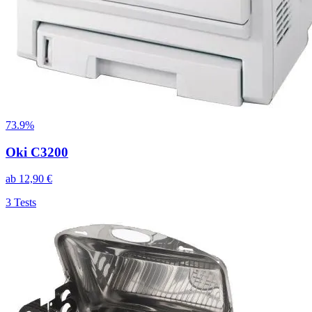
73.9%
Oki C3200
ab
12,90
€
3
Tests