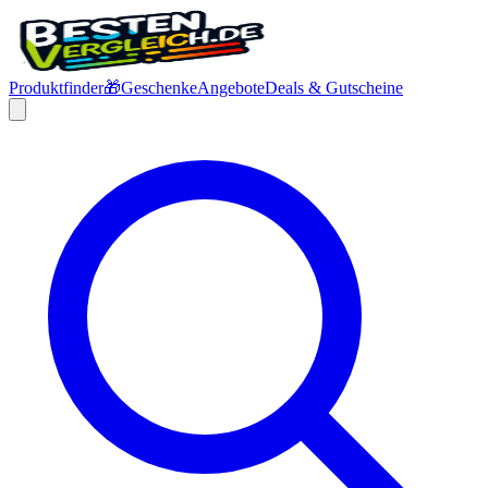
Produktfinder
🎁
Geschenke
Angebote
Deals & Gutscheine