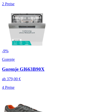
2
Preise
-
9
%
Gorenje
Gorenje GI663B90X
ab
379,00
€
4
Preise