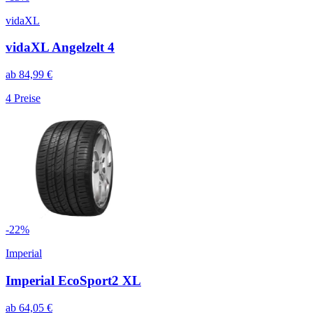
vidaXL
vidaXL Angelzelt 4
ab
84,99
€
4
Preise
-
22
%
Imperial
Imperial EcoSport2 XL
ab
64,05
€