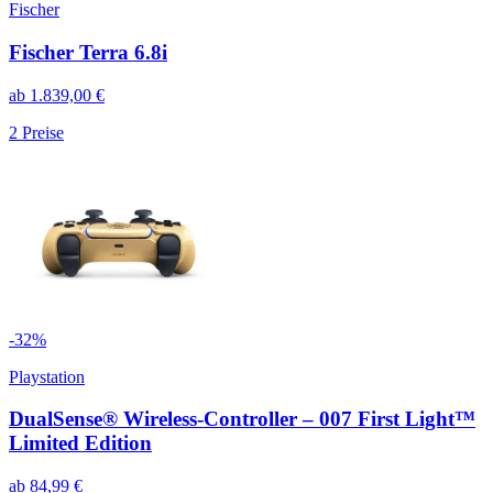
Fischer
Fischer Terra 6.8i
ab
1.839,00
€
2
Preise
-
32
%
Playstation
DualSense® Wireless-Controller – 007 First Light™
Limited Edition
ab
84,99
€