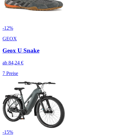
-
12
%
GEOX
Geox U Snake
ab
84,24
€
7
Preise
-
15
%