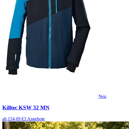
Neu
Killtec KSW 32 MN
ab
154,69
€
3
Angebote