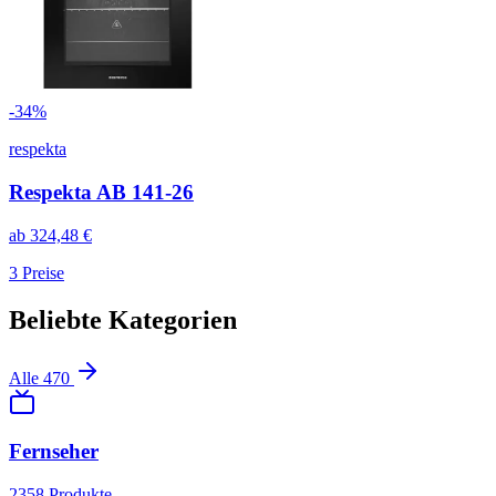
-
34
%
respekta
Respekta AB 141-26
ab
324,48
€
3
Preise
Beliebte Kategorien
Alle
470
Fernseher
2358
Produkte