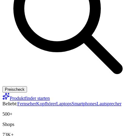
Preischeck
Produktfinder starten
Beliebt:
Fernseher
Kopfhörer
Laptops
Smartphones
Lautsprecher
500+
Shops
73K+