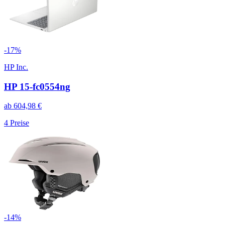
-
17
%
HP Inc.
HP 15-fc0554ng
ab
604,98
€
4
Preise
-
14
%