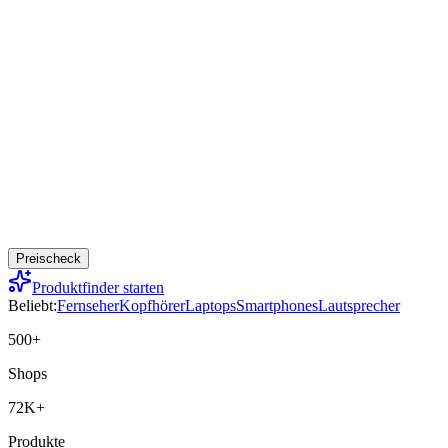
Preischeck
Produktfinder starten
Beliebt:
Fernseher
Kopfhörer
Laptops
Smartphones
Lautsprecher
500+
Shops
72K+
Produkte