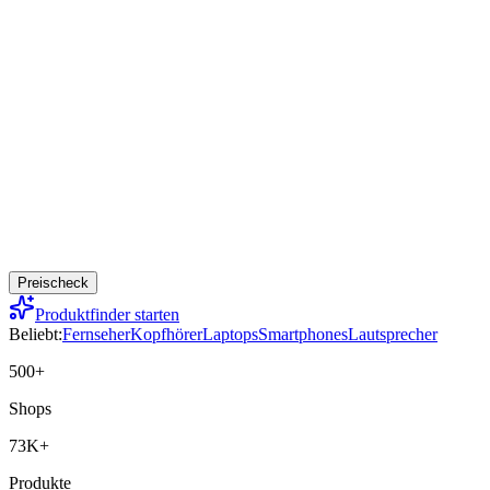
Preischeck
Produktfinder starten
Beliebt:
Fernseher
Kopfhörer
Laptops
Smartphones
Lautsprecher
500+
Shops
73K+
Produkte