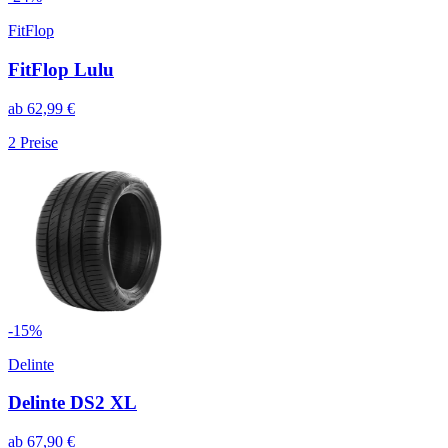
FitFlop
FitFlop Lulu
ab
62,99
€
2
Preise
-
15
%
Delinte
Delinte DS2 XL
ab
67,90
€