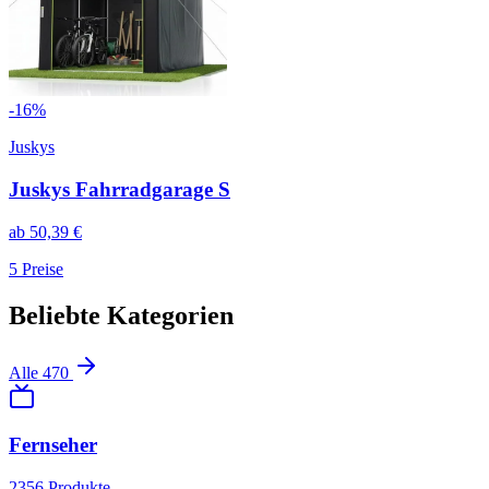
-
16
%
Juskys
Juskys Fahrradgarage S
ab
50,39
€
5
Preise
Beliebte Kategorien
Alle
470
Fernseher
2356
Produkte