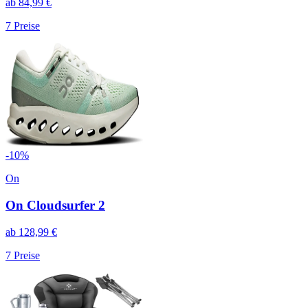
ab
84,99
€
7
Preise
-
10
%
On
On Cloudsurfer 2
ab
128,99
€
7
Preise