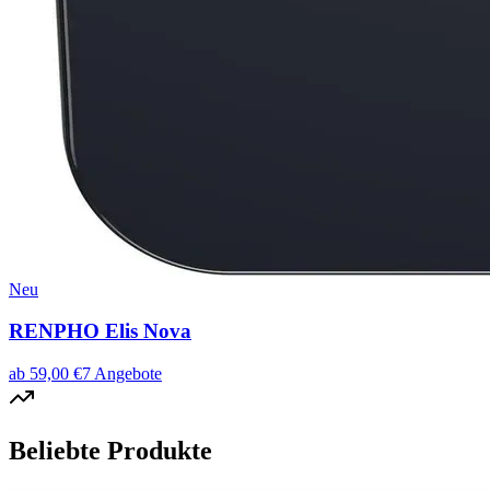
Neu
RENPHO Elis Nova
ab
59,00
€
7
Angebote
Beliebte Produkte