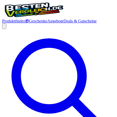
Produktfinder
🎁
Geschenke
Angebote
Deals & Gutscheine