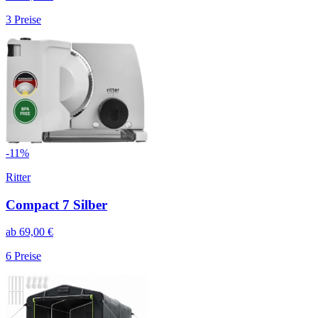
3
Preise
-
11
%
Ritter
Compact 7 Silber
ab
69,00
€
6
Preise