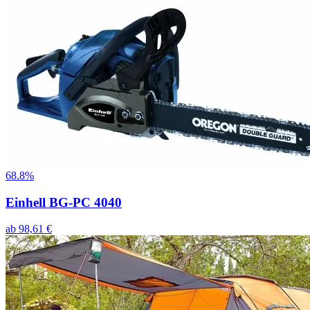
68.8%
Einhell BG-PC 4040
ab
98,61
€