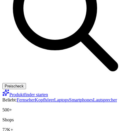
Preischeck
Produktfinder starten
Beliebt:
Fernseher
Kopfhörer
Laptops
Smartphones
Lautsprecher
500+
Shops
72K+