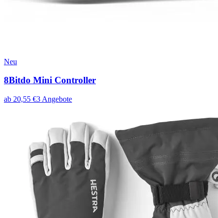
Neu
8Bitdo Mini Controller
ab
20,55
€
3
Angebote