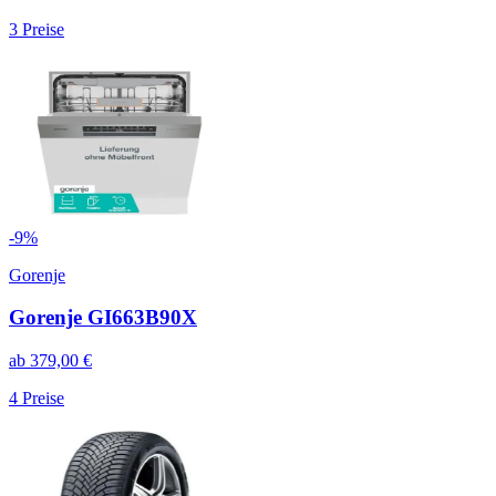
3
Preise
-
9
%
Gorenje
Gorenje GI663B90X
ab
379,00
€
4
Preise