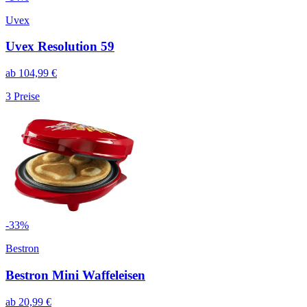
Uvex
Uvex Resolution 59
ab
104,99
€
3
Preise
-
33
%
Bestron
Bestron Mini Waffeleisen
ab
20,99
€