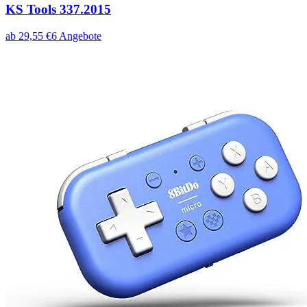
KS Tools 337.2015
ab
29,55
€
6
Angebote