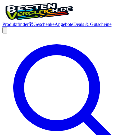
Produktfinder
🎁
Geschenke
Angebote
Deals & Gutscheine