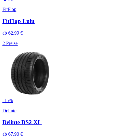
FitFlop
FitFlop Lulu
ab
62,99
€
2
Preise
-
15
%
Delinte
Delinte DS2 XL
ab
67,90
€