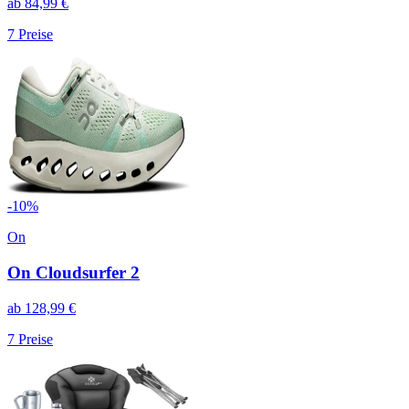
ab
84,99
€
7
Preise
-
10
%
On
On Cloudsurfer 2
ab
128,99
€
7
Preise