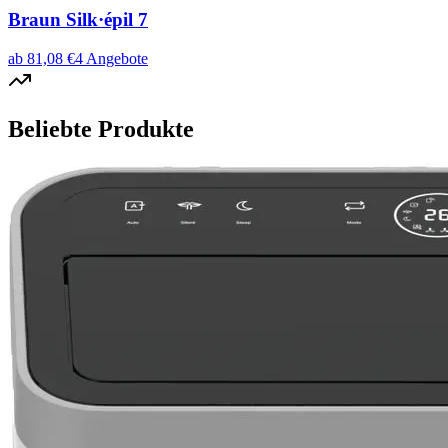
Braun Silk·épil 7
ab
81,08
€
4
Angebote
Beliebte Produkte