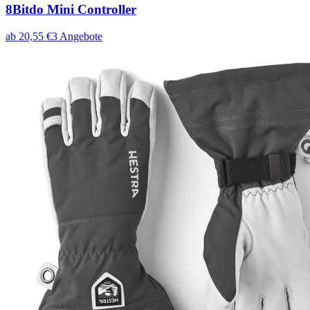
8Bitdo Mini Controller
ab
20,55
€
3
Angebote