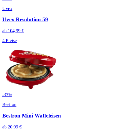
Uvex
Uvex Resolution 59
ab
104,99
€
4
Preise
-
33
%
Bestron
Bestron Mini Waffeleisen
ab
20,99
€