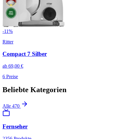
-
11
%
Ritter
Compact 7 Silber
ab
69,00
€
6
Preise
Beliebte Kategorien
Alle
470
Fernseher
2356
Produkte