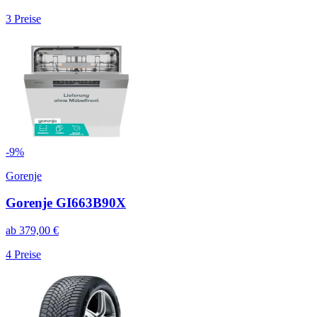
3
Preise
-
9
%
Gorenje
Gorenje GI663B90X
ab
379,00
€
4
Preise