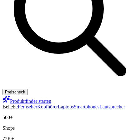
Preischeck
Produktfinder starten
Beliebt:
Fernseher
Kopfhörer
Laptops
Smartphones
Lautsprecher
500+
Shops
72K+