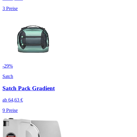
3
Preise
-
29
%
Satch
Satch Pack Gradient
ab
64,63
€
9
Preise