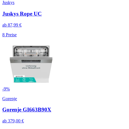
Juskys
Juskys Rope UC
ab
87,99
€
8
Preise
-
9
%
Gorenje
Gorenje GI663B90X
ab
379,00
€