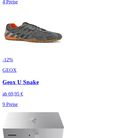
4
Preise
-
12
%
GEOX
Geox U Snake
ab
69,95
€
9
Preise