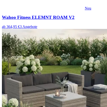
Neu
Wahoo Fitness ELEMNT ROAM V2
ab
364,95
€
3
Angebote