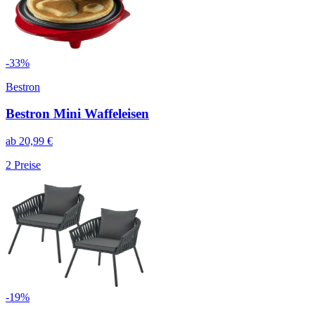
-
33
%
Bestron
Bestron Mini Waffeleisen
ab
20,99
€
2
Preise
-
19
%