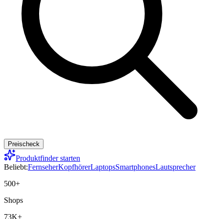
Preischeck
Produktfinder starten
Beliebt:
Fernseher
Kopfhörer
Laptops
Smartphones
Lautsprecher
500+
Shops
73K+