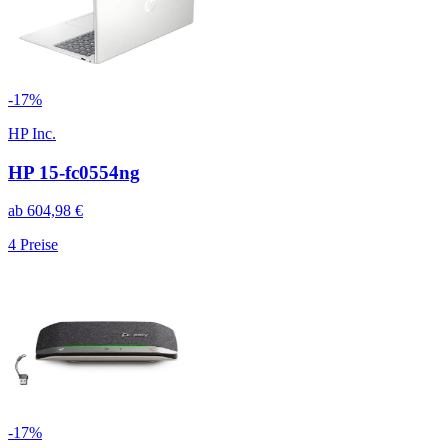
-
17
%
HP Inc.
HP 15-fc0554ng
ab
604,98
€
4
Preise
-
17
%