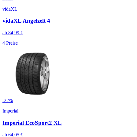
vidaXL
vidaXL Angelzelt 4
ab
84,99
€
4
Preise
-
22
%
Imperial
Imperial EcoSport2 XL
ab
64,05
€