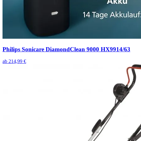
Philips Sonicare DiamondClean 9000 HX9914/63
ab
214,99
€