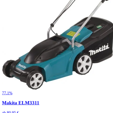
77.1%
Makita ELM3311
ab
80,95
€