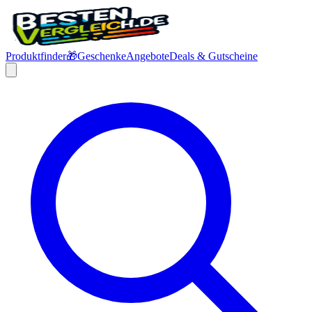
Produktfinder
🎁
Geschenke
Angebote
Deals & Gutscheine