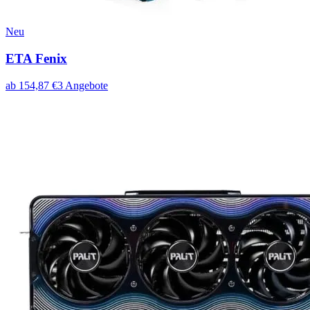
Neu
ETA Fenix
ab
154,87
€
3
Angebote