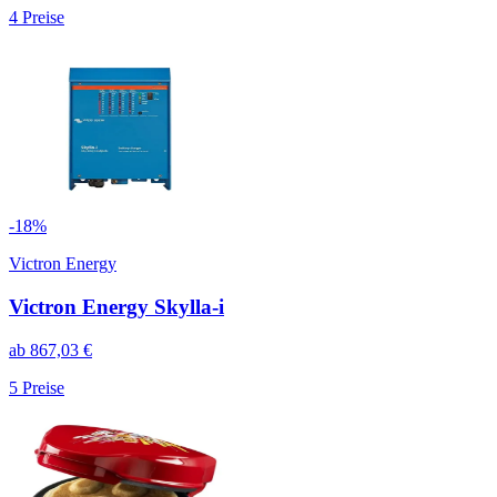
4
Preise
-
18
%
Victron Energy
Victron Energy Skylla-i
ab
867,03
€
5
Preise