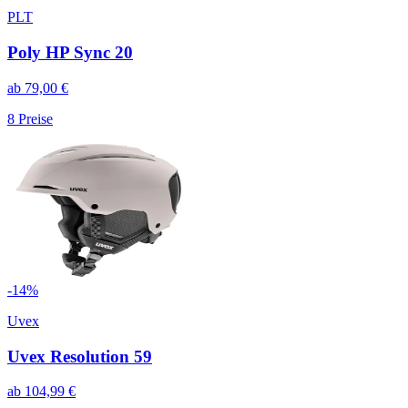
PLT
Poly HP Sync 20
ab
79,00
€
8
Preise
-
14
%
Uvex
Uvex Resolution 59
ab
104,99
€