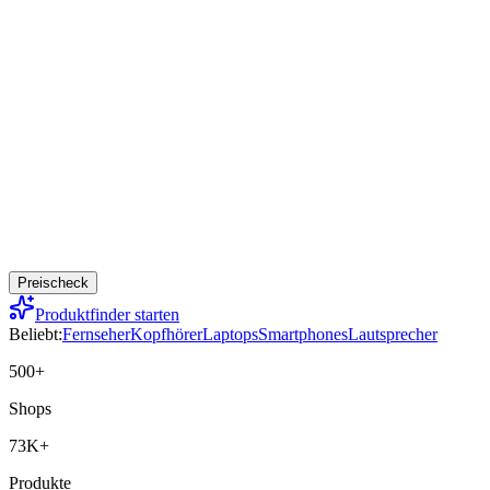
Preischeck
Produktfinder starten
Beliebt:
Fernseher
Kopfhörer
Laptops
Smartphones
Lautsprecher
500+
Shops
73K+
Produkte