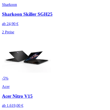
Sharkoon
Sharkoon Skiller SGH25
ab
24,90
€
2
Preise
-
5
%
Acer
Acer Nitro V15
ab
1.619,00
€