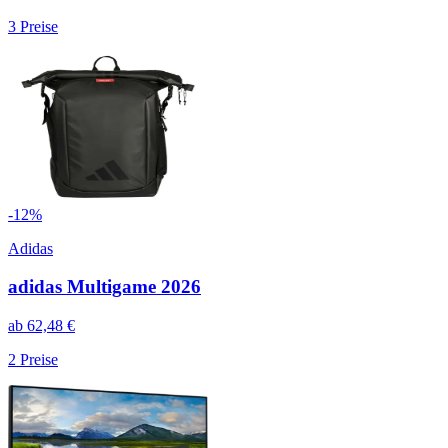
3
Preise
-
12
%
Adidas
adidas Multigame 2026
ab
62,48
€
2
Preise