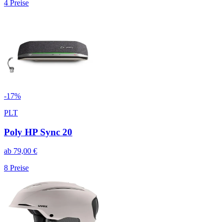
4
Preise
-
17
%
PLT
Poly HP Sync 20
ab
79,00
€
8
Preise