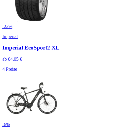
-
22
%
Imperial
Imperial EcoSport2 XL
ab
64,05
€
4
Preise
-
6
%