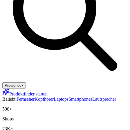
Preischeck
Produktfinder starten
Beliebt:
Fernseher
Kopfhörer
Laptops
Smartphones
Lautsprecher
500+
Shops
73K+