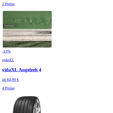
2
Preise
-
13
%
vidaXL
vidaXL Angelzelt 4
ab
84,99
€
4
Preise