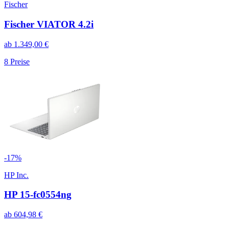
Fischer
Fischer VIATOR 4.2i
ab
1.349,00
€
8
Preise
-
17
%
HP Inc.
HP 15-fc0554ng
ab
604,98
€