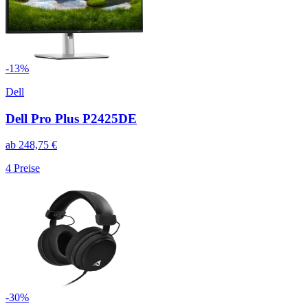
-
13
%
Dell
Dell Pro Plus P2425DE
ab
248,75
€
4
Preise
-
30
%