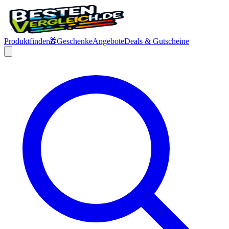
Produktfinder
🎁
Geschenke
Angebote
Deals & Gutscheine