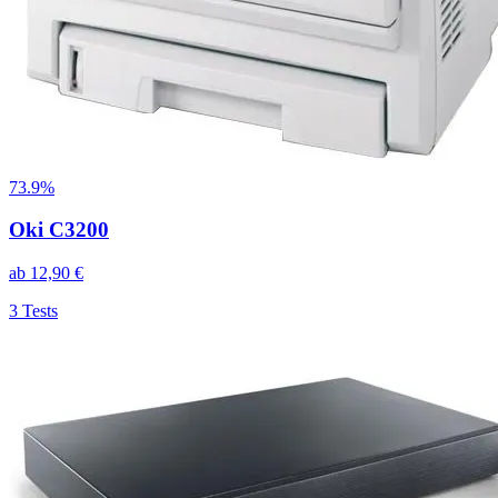
73.9%
Oki C3200
ab
12,90
€
3
Tests