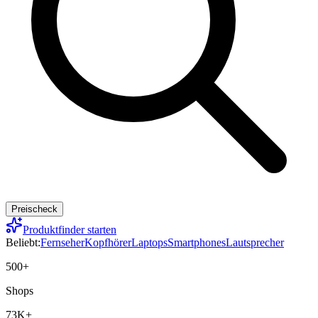
Preischeck
Produktfinder starten
Beliebt:
Fernseher
Kopfhörer
Laptops
Smartphones
Lautsprecher
500+
Shops
73K+