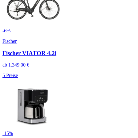
-
6
%
Fischer
Fischer VIATOR 4.2i
ab
1.349,00
€
5
Preise
-
15
%