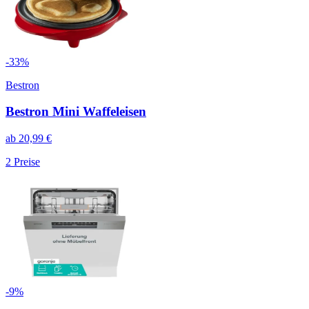
-
33
%
Bestron
Bestron Mini Waffeleisen
ab
20,99
€
2
Preise
-
9
%