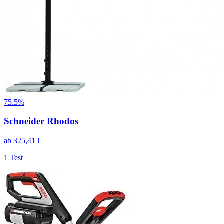
75.5%
Schneider Rhodos
ab
325,41
€
1
Test