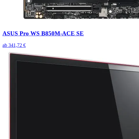
ASUS Pro WS B850M-ACE SE
ab
341,72
€