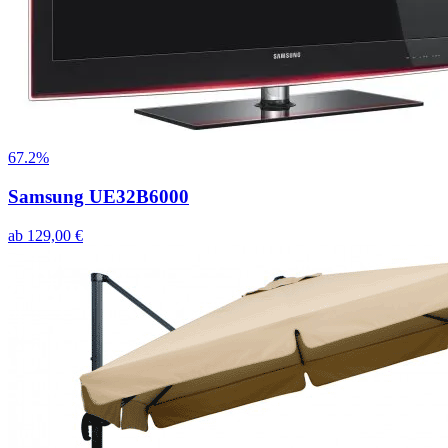
67.2%
Samsung UE32B6000
ab
129,00
€