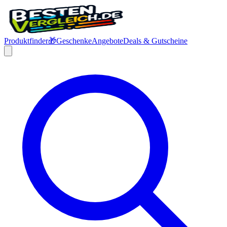
Produktfinder
🎁
Geschenke
Angebote
Deals & Gutscheine