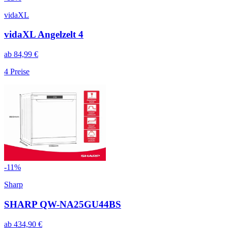
vidaXL
vidaXL Angelzelt 4
ab
84,99
€
4
Preise
-
11
%
Sharp
SHARP QW-NA25GU44BS
ab
434,90
€