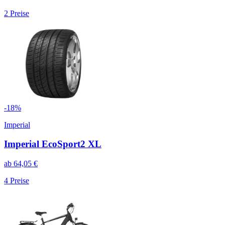
2
Preise
-
18
%
Imperial
Imperial EcoSport2 XL
ab
64,05
€
4
Preise