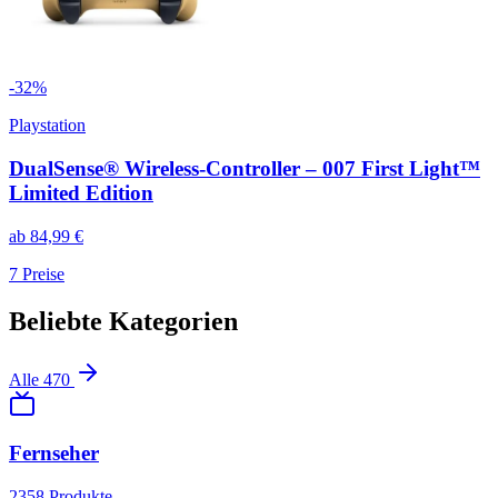
-
32
%
Playstation
DualSense® Wireless-Controller – 007 First Light™
Limited Edition
ab
84,99
€
7
Preise
Beliebte Kategorien
Alle
470
Fernseher
2358
Produkte