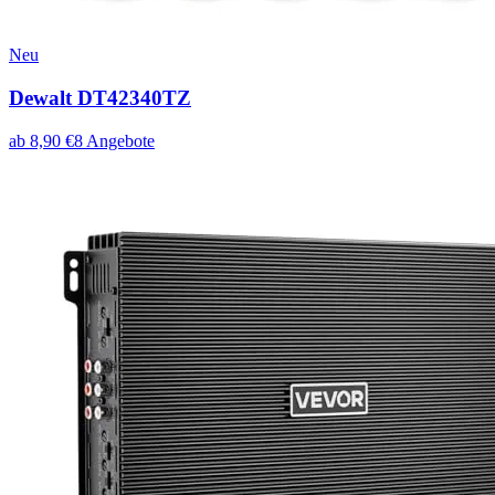
Neu
Dewalt DT42340TZ
ab
8,90
€
8
Angebote