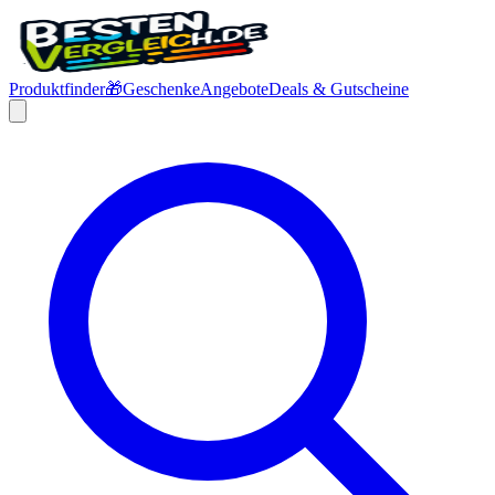
Produktfinder
🎁
Geschenke
Angebote
Deals & Gutscheine