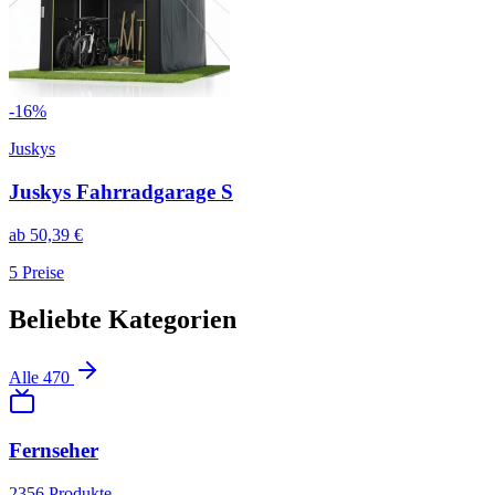
-
16
%
Juskys
Juskys Fahrradgarage S
ab
50,39
€
5
Preise
Beliebte Kategorien
Alle
470
Fernseher
2356
Produkte