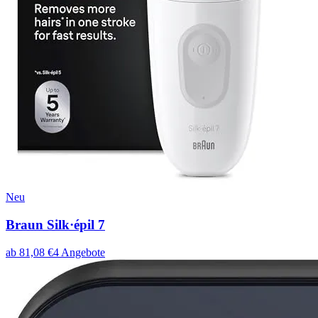
Neu
Braun Silk·épil 7
ab
81,08
€
4
Angebote