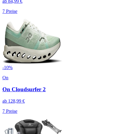
ab
84,99
€
7
Preise
-
10
%
On
On Cloudsurfer 2
ab
128,99
€
7
Preise