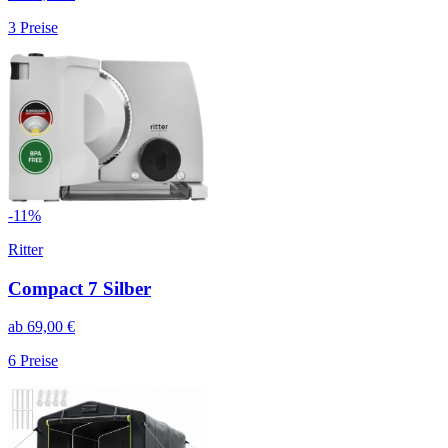
3
Preise
-
11
%
Ritter
Compact 7 Silber
ab
69,00
€
6
Preise