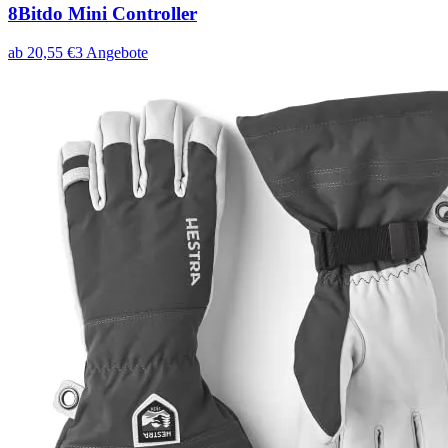
8Bitdo Mini Controller
ab
20,55
€
3
Angebote