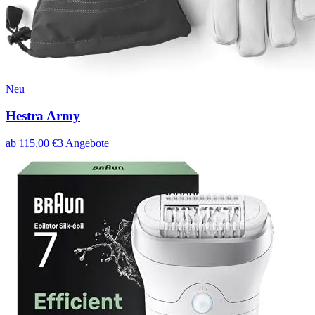
Neu
Hestra Army
ab
115,00
€
3
Angebote