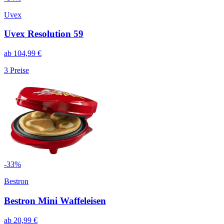
Uvex
Uvex Resolution 59
ab
104,99
€
3
Preise
-
33
%
Bestron
Bestron Mini Waffeleisen
ab
20,99
€