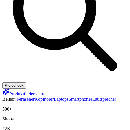
Preischeck
Produktfinder starten
Beliebt:
Fernseher
Kopfhörer
Laptops
Smartphones
Lautsprecher
500+
Shops
72K+