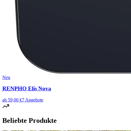
Neu
RENPHO Elis Nova
ab
59,00
€
7
Angebote
Beliebte Produkte