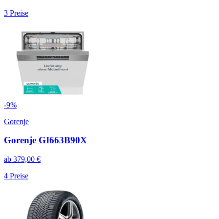
3
Preise
-
9
%
Gorenje
Gorenje GI663B90X
ab
379,00
€
4
Preise