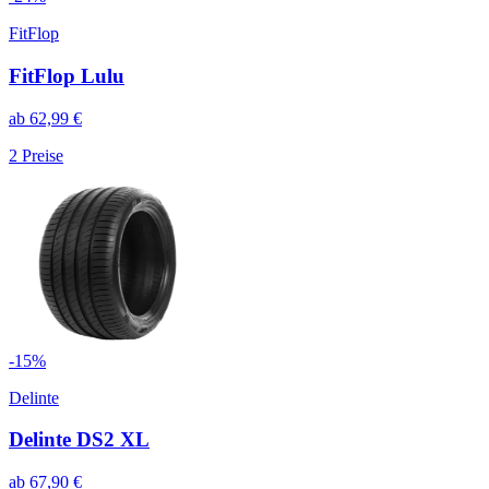
FitFlop
FitFlop Lulu
ab
62,99
€
2
Preise
-
15
%
Delinte
Delinte DS2 XL
ab
67,90
€