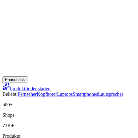
Preischeck
Produktfinder starten
Beliebt:
Fernseher
Kopfhörer
Laptops
Smartphones
Lautsprecher
500+
Shops
73K+
Produkte