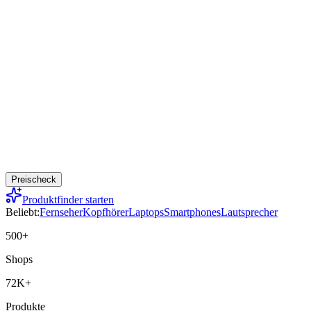
Preischeck
Produktfinder starten
Beliebt:
Fernseher
Kopfhörer
Laptops
Smartphones
Lautsprecher
500+
Shops
72K+
Produkte