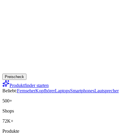
Preischeck
Produktfinder starten
Beliebt:
Fernseher
Kopfhörer
Laptops
Smartphones
Lautsprecher
500+
Shops
72K+
Produkte