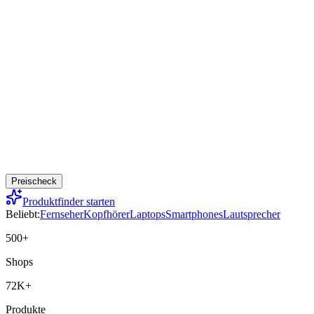
Preischeck
Produktfinder starten
Beliebt:
Fernseher
Kopfhörer
Laptops
Smartphones
Lautsprecher
500+
Shops
72K+
Produkte